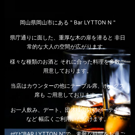
岡山県岡山市にある " Bar LYTTON N "
県庁通りに面した、重厚な木の扉を潜ると 非日
常的な大人の空間が広がります。
様々な種類のお酒と それに合った料理を多数ご
用意しております。
当店はカウンターの他にテーブル席、ボックス
席も ご用意しております。
お一人飲み、デート、団体様の貸切パーティー
など 幅広くご利用いただけます。
ぜひ”BAR LYTTON N”で、素敵な時間をお過ご